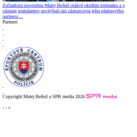
Začiatkom novembra Matej Beňuš oslávil okrúhlu tridsiatku a v
zástupe gratulantov nechýbali ani zástupcovia jeho platinového
partnera ...
Partneri
Copyright Matej Beňuš a SPR media 2026
‹
›
×