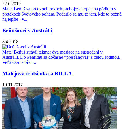
22.6.2019
Matej Beňuš sa po dvoch rokoch prebojoval opäť na pódium v
pretekoch Svetového pohára. Podarilo sa mu to tam, kde to pozná
najlepšie - v...
Beňušovci v Austrálii
8.4.2018
Matej Beňuš strávil takmer dva mesiace na sústredení v
Austrálii. Do Penrithu sa dočasne "presťahoval" s celou rodinou.
Veľa času strávil...
Matejova tridsiatka a BILLA
10.11.2017