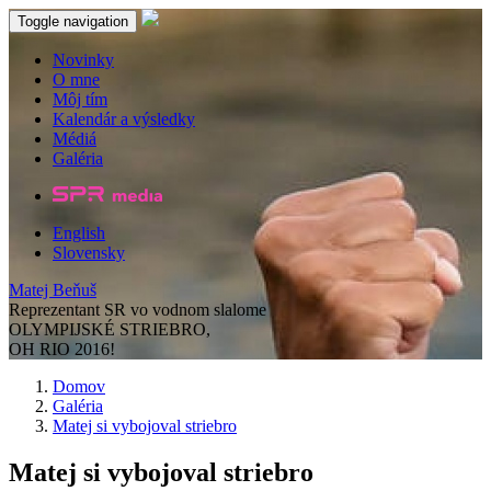
Toggle navigation
Novinky
O mne
Môj tím
Kalendár a výsledky
Médiá
Galéria
English
Slovensky
Matej Beňuš
Reprezentant SR vo vodnom slalome
OLYMPIJSKÉ STRIEBRO,
OH RIO 2016!
Domov
Galéria
Matej si vybojoval striebro
Matej si vybojoval striebro