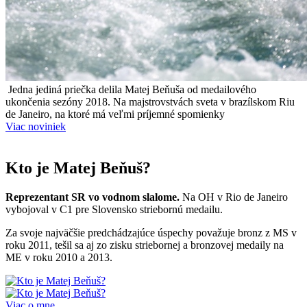
Jedna jediná priečka delila Matej Beňuša od medailového
ukončenia sezóny 2018. Na majstrovstvách sveta v brazílskom Riu
de Janeiro, na ktoré má veľmi príjemné spomienky
Viac noviniek
Kto je Matej Beňuš?
Reprezentant SR vo vodnom slalome.
Na OH v Rio de Janeiro
vybojoval v C1 pre Slovensko striebornú medailu.
Za svoje najväčšie predchádzajúce úspechy považuje bronz z MS v
roku 2011, tešil sa aj zo zisku striebornej a bronzovej medaily na
ME v roku 2010 a 2013.
Viac o mne