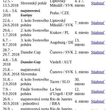
12.5. -
Liptovský
4. a 7.
Slovenský pohár
Stiahnuť
13.5.2018
Mikuláš / SVK
miesto
1.6. - 3.6.
majstrovstvá
Praha / CZE
2018
Európy
22.6. -
1. kolo Svetového
Liptovský
7. miesto
Stiahnuť
24.6.2018
pohára
Mikuláš / SVK
29.6. -
2. kolo Svetového
Krakov / PL
4. miesto
Stiahnuť
1.7.2018
pohára
6.7. -
3. kolo Svetového
13.
Augsburg / DE
Stiahnuť
8.7.2018
pohára
miesto
28.7. -
Danube Cup
Čunovo / SVK
2. miesto
Stiahnuť
29.7. 2018
4.8. - 5.8.
Danube Cup
Viedeň / AUT
2018
25.8. -
majstrovstvá
Čunovo / SVK
1. miesto
Stiahnuť
26.8. 2018
Slovenska
31.8. -
4. kolo Svetového
30.
Tacen / SLO
Stiahnuť
2.9.2018
pohára
miesto
7.9. -
Finále Svetového
La Seu
12.
Stiahnuť
9.9.2018
pohára
d’Urgell / ESP
miesto
26.9. -
majstrovstvá sveta
Rio de Janeiro
4. miesto
Stiahnuť
30.9.2018
- jednotlivci
/ BRA
26.9. -
majstrovstvá sveta
Rio de Janeiro