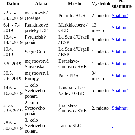
Na
Dátum
Akcia
Miesto
Výsledok
stiahnutie
22.2. -
majstrovstvá
Penrith / AUS
2. miesto
Stiahnuť
24.2.2019
Oceánie
6.4. - 7.4.
Rankingové
Markkleeberg /
13.
Stiahnuť
2019
preteky ICF
GER
miesto
13.4. -
Pyrenejský
La Seu d’Urgell
9. miesto
Stiahnuť
14.4.2019
pohár
/ ESP
19.4.
La Seu d’Urgell
Segre Cup
1. miesto
Stiahnuť
2019
/ ESP
majstrovstvá
Bratislava-
5.5. 2019
1. miesto
Stiahnuť
Slovenska
Čunovo / SVK
30.5. -
majstrovstvá
34.
Pau / FRA
Stiahnuť
2.6. 2019
Európy
miesto
1. kolo
14.6. -
Londýn - Lee
Svetového
5. miesto
Stiahnuť
16.6.2019
Valley / GBR
pohára
2. kolo
21.6. -
Bratislava-
Svetového
2. miesto
Stiahnuť
23.6.2019
Čunovo / SVK
pohára
3. kolo
28.6. -
Svetového
Tacen/ SLO
30.6.2019
pohára