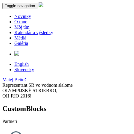
Toggle navigation
Novinky
O mne
Môj tím
Kalendár a výsledky
Médiá
Galéria
English
Slovensky
Matej Beňuš
Reprezentant SR vo vodnom slalome
OLYMPIJSKÉ STRIEBRO,
OH RIO 2016!
CustomBlocks
Partneri