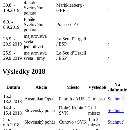
4. kolo
30.8. -
Markkleeberg /
Svetového
1.9.2019
GER
pohára
Finále
6.9. -
Svetového
Praha / CZE
8.9.2019
pohára
majstrovstvá
25.9. -
La Seu d’Urgell
sveta -
29.9.2019
/ ESP
jednotlivci
25.9. -
majstrovstvá
La Seu d’Urgell
29.9.2019
sveta - tímy
/ ESP
Výsledky 2018
Na
Dátum
Akcia
Miesto
Výsledok
stiahnutie
16.2. -
Australian Open
Penrith / AUS
2. miesto
Stiahnuť
18.2.2018
14.4. -
Dolný Kubín /
2x 1.
Slovenský pohár
Stiahnuť
15.4.2018
SVK
miesto
5.5. -
1. a 3.
Slovenský pohár
Čunovo / SVK
Stiahnuť
6.5.2018
miesto