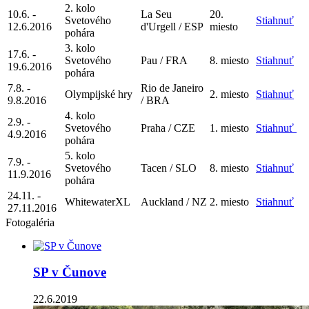
2. kolo
10.6. -
La Seu
20.
Svetového
Stiahnuť
12.6.
2016
d'Urgell / ESP
miesto
pohára
3. kolo
17.6. -
Svetového
Pau / FRA
8. miesto
Stiahnuť
19.6.
2016
pohára
7.8. -
Rio de Janeiro
Olympijské hry
2. miesto
Stiahnuť
9.8.
2016
/ BRA
4. kolo
2.9. -
Svetového
Praha / CZE
1. miesto
Stiahnuť
4.9.2016
pohára
5. kolo
7.9. -
Svetového
Tacen / SLO
8. miesto
Stiahnuť
11.9.2016
pohára
24.11. -
WhitewaterXL
Auckland / NZ
2. miesto
Stiahnuť
27.11.2016
Fotogaléria
SP v Čunove
22.6.2019