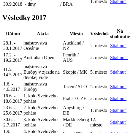
1. miesto
Stiahnuť
30.9.2018
- tímy
/ BRA
Výsledky 2017
Na
Dátum
Akcia
Miesto
Výsledok
stiahnutie
28.1. -
majstrovstvá
Auckland /
2. miesto
Stiahnuť
30.1.2017
Oceánie
NZ
17.2. -
Penrith /
Australian Open
2. miesto
Stiahnuť
19.2.2017
AUS
m
ajstrovstvá
11.5. -
Európy v zjazde na
Skopje / MK
5. miesto
Stiahnuť
14.5.2017
divokej vode
1.6. -
majstrovstvá
Tacen / SLO
5. miesto
Stiahnuť
4.6.2017
Európy
16.6. -
1. kolo Svetového
Praha / CZE
2. miesto
Stiahnuť
18.6.2017
pohára
23.6. -
2. kolo Svetového
Augsburg /
1. miesto
Stiahnuť
25.6.2017
pohára
DE
30.6. -
3. kolo Svetového
Markkleeberg
12.
Stiahnuť
2.7.2017
pohára
/ DE
miesto
1.9. -
4. kolo Svetového