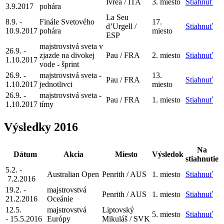
Ivrea / ITA
3. miesto
Stiahnuť
3.9.2017
pohára
La Seu
8.9. -
Finále Svetového
17.
d’Urgell /
Stiahnuť
10.9.2017
pohára
miesto
ESP
m
ajstrovstvá sveta v
26.9. -
zjazde na divokej
Pau / FRA
2. miesto
Stiahnuť
1.10.2017
vode - šprint
26.9. -
majstrovstvá sveta -
13.
Pau / FRA
Stiahnuť
1.10.2017
jednotlivci
miesto
26.9. -
majstrovstvá sveta -
Pau / FRA
1. miesto
Stiahnuť
1.10.2017
tímy
Výsledky 2016
Na
Dátum
Akcia
Miesto
Výsledok
stiahnutie
5.2.
-
Australian Open
Penrith / AUS
1. miesto
Stiahnuť
7.2.2016
19.2.
-
majstrovstvá
Penrith / AUS
1. miesto
Stiahnuť
21.2.
2016
Oceánie
12.5.
majstrovstvá
Liptovský
5. miesto
Stiahnuť
- 15.5.
2016
Európy
Mikuláš / SVK