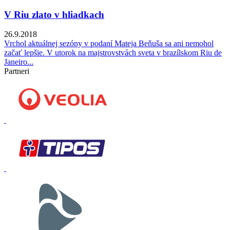
V Riu zlato v hliadkach
26.9.2018
Vrchol aktuálnej sezóny v podaní Mateja Beňuša sa ani nemohol
začať lepšie. V utorok na majstrovstvách sveta v brazílskom Riu de
Janeiro...
Partneri