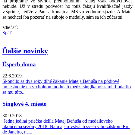
na programe vo štvrtok predpoludním, Matej však oddychovať
nebude. Už v stredu podvečer ho totiž čakajú kvalifikačné jazdy
v šprinte, keďže v Pau sa konajú aj MS vo vodnom zjazde. A Matej
sa nechcel iba pozerať na súboje o medaily, sám sa ich zúčastní.
zdieľať:
Späť
Ďalšie novinky
Úspech doma
22.6.2019
Skončilo sa dva roky dlhé čakanie Mateja Beňuša na pódiové
umiestnenie na vrcholnom podujatí medzi singlkanoistami. Podarilo
sa mu túto...
Singlové 4. miesto
30.9.2018
Jedna jediná priečka delila Matej Beňuša od medailového
ukončenia sezóny 2018. Na majstrovstvách sveta v brazílskom Riu
de Janeiro, na...