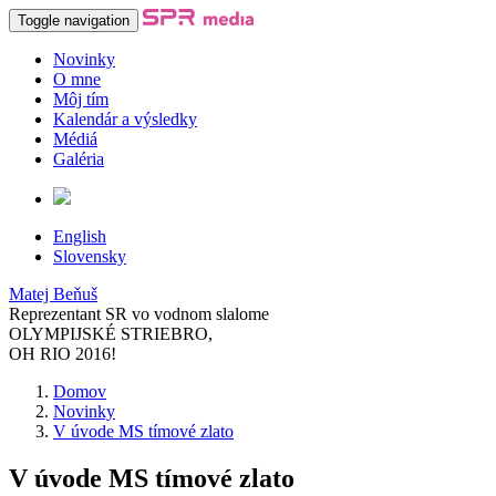
Toggle navigation
Novinky
O mne
Môj tím
Kalendár a výsledky
Médiá
Galéria
English
Slovensky
Matej Beňuš
Reprezentant SR vo vodnom slalome
OLYMPIJSKÉ STRIEBRO,
OH RIO 2016!
Domov
Novinky
V úvode MS tímové zlato
V úvode MS tímové zlato