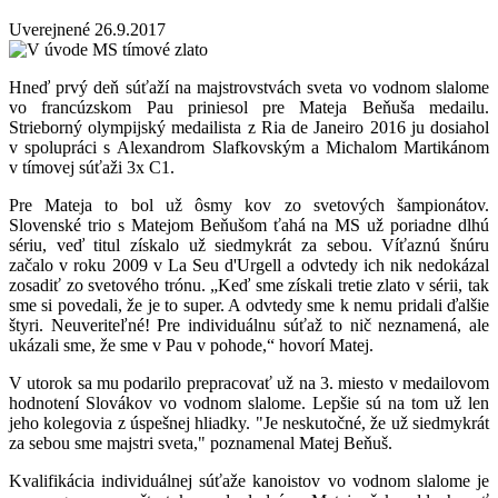
Uverejnené
26.9.2017
Hneď prvý deň súťaží na majstrovstvách sveta vo vodnom slalome
vo francúzskom Pau priniesol pre Mateja Beňuša medailu.
Strieborný olympijský medailista z Ria de Janeiro 2016 ju dosiahol
v spolupráci s Alexandrom Slafkovským a Michalom Martikánom
v tímovej súťaži 3x C1.
Pre Mateja to bol už ôsmy kov zo svetových šampionátov.
Slovenské trio s Matejom Beňušom ťahá na MS už poriadne dlhú
sériu, veď titul získalo už siedmykrát za sebou. Víťaznú šnúru
začalo v roku 2009 v La Seu d'Urgell a odvtedy ich nik nedokázal
zosadiť zo svetového trónu. „Keď sme získali tretie zlato v sérii, tak
sme si povedali, že je to super. A odvtedy sme k nemu pridali ďalšie
štyri. Neuveriteľné! Pre individuálnu súťaž to nič neznamená, ale
ukázali sme, že sme v Pau v pohode,“ hovorí Matej.
V utorok sa mu podarilo prepracovať už na 3. miesto v medailovom
hodnotení Slovákov vo vodnom slalome. Lepšie sú na tom už len
jeho kolegovia z úspešnej hliadky. "Je neskutočné, že už siedmykrát
za sebou sme majstri sveta," poznamenal Matej Beňuš.
Kvalifikácia individuálnej súťaže kanoistov vo vodnom slalome je